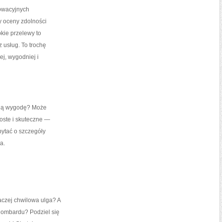
nowacyjnych
y oceny zdolności
kie przelewy to
z usług. To trochę
ej, wygodniej i
nną wygodę? Może
oste i skuteczne —
pytać o szczegóły
a.
aczej chwilowa ulga? A
ombardu? Podziel się