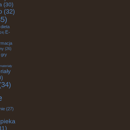
a
(30)
o
(32)
5)
dieta
E-
24)
rmacja
zny
(26)
gry
materiały
riały
0)
(34)
e
nie
(27)
pieka
31)