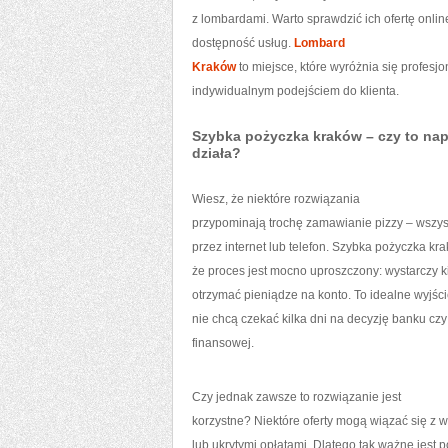
z lombardami. Warto sprawdzić ich ofertę online
dostępność usług.
Lombard
Kraków
to miejsce, które wyróżnia się profesj
indywidualnym podejściem do klienta.
Szybka pożyczka kraków – czy to na
działa?
Wiesz, że niektóre rozwiązania
przypominają trochę zamawianie pizzy – wszys
przez internet lub telefon. Szybka pożyczka kra
że proces jest mocno uproszczony: wystarczy kil
otrzymać pieniądze na konto. To idealne wyjście
nie chcą czekać kilka dni na decyzję banku czy 
finansowej.
Czy jednak zawsze to rozwiązanie jest
korzystne? Niektóre oferty mogą wiązać się z 
lub ukrytymi opłatami. Dlatego tak ważne jest