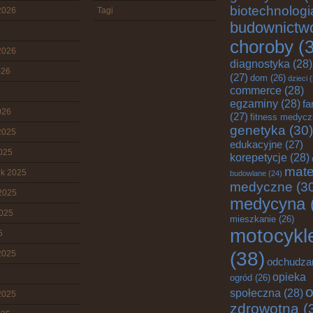
biotechnologi
2026
Tagi
budownictw
choroby
(3
2026
diagnostyka
(28)
026
(27)
dom
(26)
dzieci
(
commerce
(28)
egzaminy
(28)
fa
026
(27)
fitness medyc
genetyka
(30)
2025
edukacyjne
(27)
2025
korepetycje
(28)
mate
ik 2025
budowlane
(24)
medyczne
(3
2025
medycyna
2025
mieszkanie
(26)
motocykl
5
(38)
2025
odchudza
opieka
ogród
(26)
o
społeczna
(28)
2025
zdrowotna
(