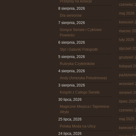
Przepisy na kolacje
czerwiec 
8 sierpnia, 2026
maj 2026
Dla seniorów
kwiecień 
7 sierpnia, 2026
Gorące Seriale i Cyklowe
marzec 2
Powieści
luty 2026
6 sierpnia, 2026
styczeń 2
Styl i Gatunki Fotografii
5 sierpnia, 2026
grudzień 
Rubryka Czytelników
listopad 
4 sierpnia, 2026
październ
Andy (Ameryka Południowa)
wrzesień 
3 sierpnia, 2026
Książki z Całego Świata
sierpień 
30 lipca, 2026
lipiec 202
Magiczne Miejsca i Tajemnice
czerwiec 
Afryki
maj 2025
25 lipca, 2026
Polska Moda na Ulicy
kwiecień 
24 lipca, 2026