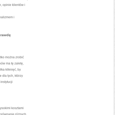
, opinie klientów i
onalizmem i
prawdę
tko można zrobić
ków ma tę zaletę,
ka kliknięć, by
 dla tych, którzy
instytucji
wysokimi kosztami
 porównanie różnych