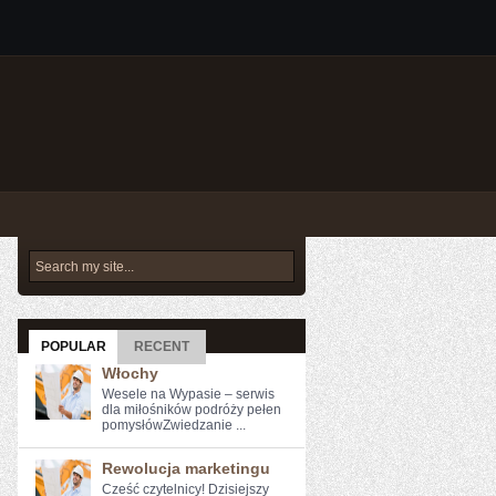
POPULAR
RECENT
Włochy
Wesele na Wypasie – serwis
dla miłośników podróży pełen
pomysłówZwiedzanie ...
Rewolucja marketingu
Cześć czytelnicy!​ Dzisiejszy