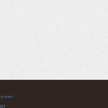
cja wnętrz
30)