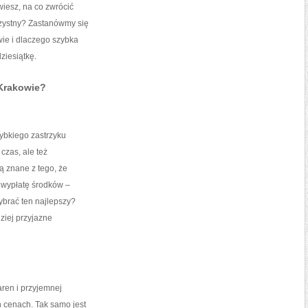
wiesz, na co zwrócić
zystny? Zastanówmy się
wie i dlaczego szybka
ziesiątkę.
Krakowie?
ybkiego zastrzyku
czas, ale też
ą znane z tego, że
 wypłatę środków –
ybrać ten najlepszy?
ziej przyjazne
aren i przyjemnej
h cenach. Tak samo jest