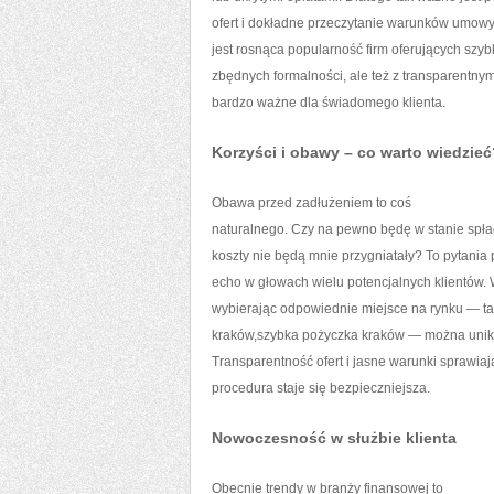
ofert i dokładne przeczytanie warunków umowy.
jest rosnąca popularność firm oferujących szyb
zbędnych formalności, ale też z transparentnym
bardzo ważne dla świadomego klienta.
Korzyści i obawy – co warto wiedzieć
Obawa przed zadłużeniem to coś
naturalnego. Czy na pewno będę w stanie spł
koszty nie będą mnie przygniatały? To pytania
echo w głowach wielu potencjalnych klientów. 
wybierając odpowiednie miejsce na rynku — ta
kraków,szybka pożyczka kraków — można unik
Transparentność ofert i jasne warunki sprawiają
procedura staje się bezpieczniejsza.
Nowoczesność w służbie klienta
Obecnie trendy w branży finansowej to