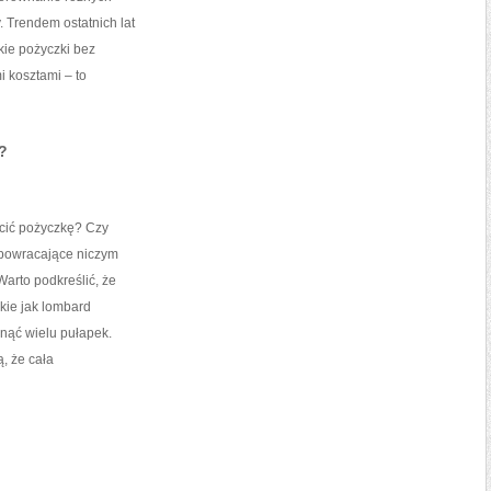
 Trendem ostatnich lat
kie pożyczki bez
i kosztami – to
?
acić pożyczkę? Czy
 powracające niczym
Warto podkreślić, że
kie jak lombard
nąć wielu pułapek.
, że cała