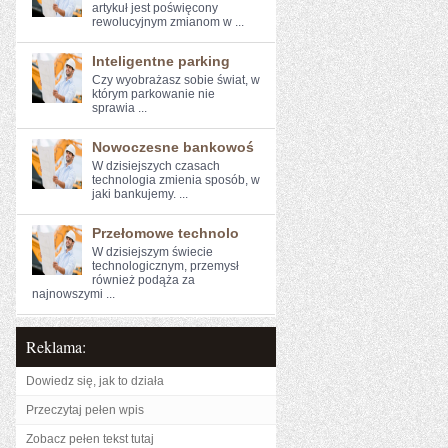
artykuł jest poświęcony
rewolucyjnym zmianom⁤ w ...
Inteligentne parking
Czy wyobrażasz sobie‍ świat, ‌w
którym ‌parkowanie nie
⁤sprawia ...
Nowoczesne bankowoś
W dzisiejszych czasach
technologia ‌zmienia sposób, w
jaki bankujemy. ...
Przełomowe technolo
W dzisiejszym świecie
technologicznym, przemysł
również podąża ​za
najnowszymi​ ...
Reklama:
Dowiedz się, jak to działa
Przeczytaj pełen wpis
Zobacz pełen tekst tutaj