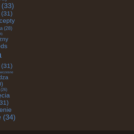
(33)
(31)
cepty
ja
(28)
4)
zny
ods
a
(31)
wczesne
dza
0)
(26)
ęcia
31)
enie
e
(34)