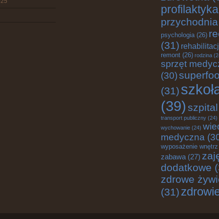
025
profilaktyka
przychodnia
re
psychologia
(26)
(31)
rehabilitac
remont
(26)
rodzina
(2
sprzęt medyc
superfo
(30)
szkoł
(31)
(39)
szpital
transport publiczny
(24)
wie
wychowanie
(24)
medyczna
(3
wyposażenie wnętrz
zaj
zabawa
(27)
dodatkowe
(
zdrowe żywi
zdrowi
(31)