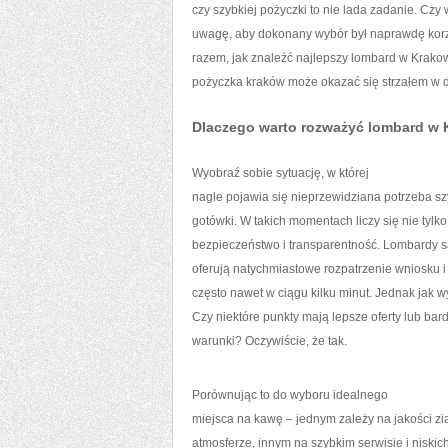
czy szybkiej pożyczki to nie lada zadanie. Czy 
uwagę, aby dokonany wybór był naprawdę kor
razem, jak znaleźć najlepszy lombard w Krako
pożyczka kraków może okazać się strzałem w d
Dlaczego warto rozważyć lombard w 
Wyobraź sobie sytuację, w której
nagle pojawia się nieprzewidziana potrzeba sz
gotówki. W takich momentach liczy się nie tylko 
bezpieczeństwo i transparentność. Lombardy s
oferują natychmiastowe rozpatrzenie wniosku i
często nawet w ciągu kilku minut. Jednak jak w
Czy niektóre punkty mają lepsze oferty lub bard
warunki? Oczywiście, że tak.
Porównując to do wyboru idealnego
miejsca na kawę – jednym zależy na jakości zi
atmosferze, innym na szybkim serwisie i niskic