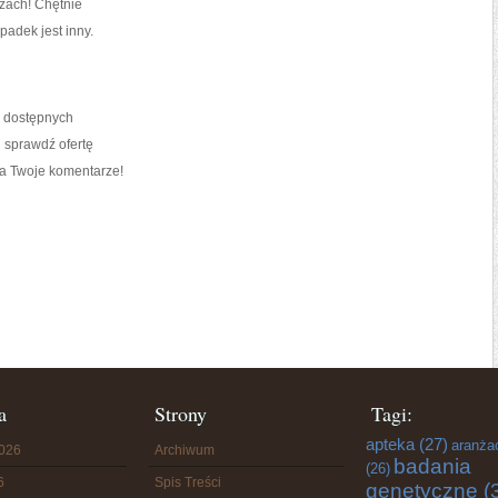
rzach! Chętnie
adek jest inny.
o dostępnych
i sprawdź ofertę
a Twoje komentarze!
a
Strony
Tagi:
apteka
(27)
aranża
2026
Archiwum
badania
(26)
6
Spis Treści
genetyczne
(