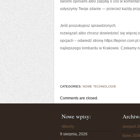
swoimi opiniami albo zapytaj o coś w komenta
usłyszymy Twoje zdanie — przecież każdy przyp
Jeśli poszukujesz sprawdzonych
rozwiązań albo chcesz dowiedzieć się więcej 
opcjach – odwiedź stronę https://tepron.com.pl 
najlepszego lombardu w Krakowie. Czekamy n
CATEGORIES:
NOWE TECHNOLOGIE
Comments are closed.
Nowe wpisy:
Archiw
Włochy
sierpień 
9 sierpnia, 2026
lipiec 202