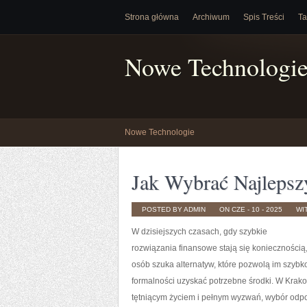
Strona główna
Archiwum
Spis Treści
Ta
Nowe Technologi
Nowe Technologie
Jak Wybrać Najleps
POSTED BY ADMIN
ON CZE - 10 - 2025
WI
W dzisiejszych czasach, gdy szybkie
rozwiązania finansowe stają się koniecznością,
osób szuka alternatyw, które pozwolą im szybk
formalności uzyskać potrzebne środki. W Krako
tętniącym życiem i pełnym wyzwań, wybór od