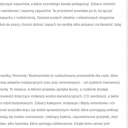
dotyczące zapachów, a także szerokiego świata pielęgnacji. Zobacz również:
 warstwowe i layering zapachów. Ta przestrzeń powstała po to, by łączyć
 zapachu z rzetelnością. Zamiast pustych obietnic i reklamowych sloganów
fum do pracy, chcesz dobrać zapach na randkę albo polujesz na trwałość, tutaj
draulika, Remonty i Budownictwo to rozbudowany przewodnik dla osób, które
mat układów instalacyjnych oraz prac remontowych – od szybkich interwencji
nty. To miejsce, w którym praktyka spotyka teorię, a czytelnik dostaje
owiedzi dotyczące instalacji wodno-kanalizacyjnych, CO, wentylacji, a także
o robót budowlanych. Zobacz kategorie: Instalacje i Błędy remontowe i ich
ronie wszystko kręci się wokół sprawdzonych metod, które pomagają uniknąć
iają się realne scenariusze: cieknący bateria, zapowietrzone grzejniki, zbyt
dpływ, albo łazienka, która wymaga odświeżenia. Dzięki temu serwis jest