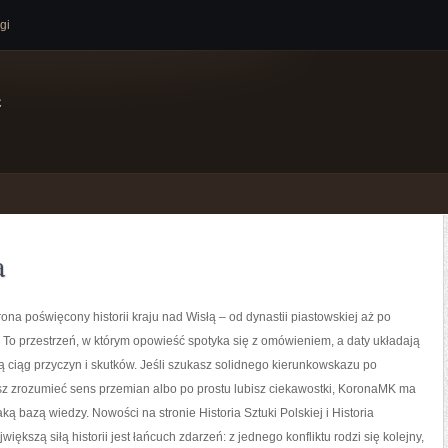
gi
e
a
ona poświęcony historii kraju nad Wisłą – od dynastii piastowskiej aż po
To przestrzeń, w którym opowieść spotyka się z omówieniem, a daty układają
ą ciąg przyczyn i skutków. Jeśli szukasz solidnego kierunkowskazu po
sz zrozumieć sens przemian albo po prostu lubisz ciekawostki, KoronaMK ma
ką bazą wiedzy. Nowości na stronie Historia Sztuki Polskiej i Historia
iększą siłą historii jest łańcuch zdarzeń: z jednego konfliktu rodzi się kolejny,