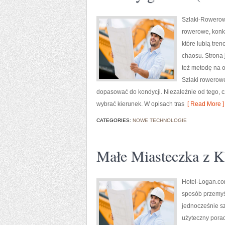
Szlaki-Rowerowe
rowerowe, konkr
które lubią tre
chaosu. Strona j
też metodę na o
Szlaki rowerow
dopasować do kondycji. Niezależnie od tego, c
wybrać kierunek. W opisach tras
[ Read More ]
CATEGORIES:
NOWE TECHNOLOGIE
Małe Miasteczka z 
Hotel-Logan.com
sposób przemyśl
jednocześnie s
użyteczny porad