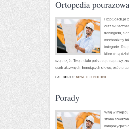
Ortopedia pourazow
FizjoCoach.pl t
oraz skutecznem
treningiem, a d
mechanizmy ból
kategorie: Tera
które chcą dział
czujesz, że Twoje ciało potrzebuje naprawy, zn
osób aktywnych: trenujących siłowo, osób pracu
CATEGORIES:
NOWE TECHNOLOGIE
Porady
Witaj w miejscu,
strona stworzon
kompozycjach or