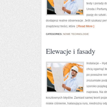
testy i porady 
Uroda i Perfumy
pasję do sztuki
dostajesz realne obserwacje. Jeśli szukasz per
znajdziesz treści, które
[ Read More ]
CATEGORIES:
NOWE TECHNOLOGIE
Elewacje i fasady
Instalacje – Hy
chcą ogarnąć te
po poważne remo
zrozumiałe podp
szeroko pojęteg
naprawa. Na st
kosztownych błędów. Zamiast samej teorii pojaw
niskie ciśnienie, hałasująca rura, niedrożny o