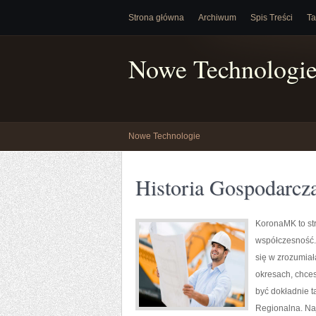
Strona główna
Archiwum
Spis Treści
Ta
Nowe Technologi
Nowe Technologie
Historia Gospodarcz
KoronaMK to str
współczesność. 
się w zrozumiał
okresach, chce
być dokładnie ta
Regionalna. Najw