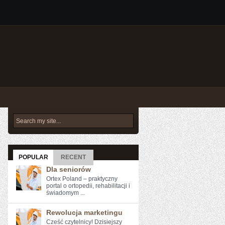
POPULAR
RECENT
Dla seniorów
Ortex Poland – praktyczny
portal o ortopedii, rehabilitacji i
świadomym ...
Rewolucja marketingu
Cześć czytelnicy!​ Dzisiejszy