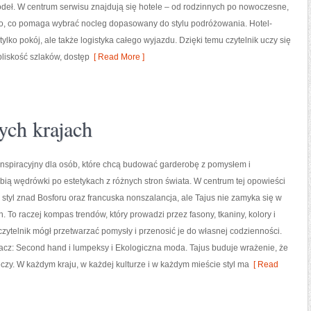
ódeł. W centrum serwisu znajdują się hotele – od rodzinnych po nowoczesne,
ko, co pomaga wybrać nocleg dopasowany do stylu podróżowania. Hotel-
ylko pokój, ale także logistyka całego wyjazdu. Dzięki temu czytelnik uczy się
 bliskość szlaków, dostęp
[ Read More ]
ych krajach
 inspiracyjny dla osób, które chcą budować garderobę z pomysłem i
bią wędrówki po estetykach z różnych stron świata. W centrum tej opowieści
k, styl znad Bosforu oraz francuska nonszalancja, ale Tajus nie zamyka się w
h. To raczej kompas trendów, który prowadzi przez fasony, tkaniny, kolory i
 czytelnik mógł przetwarzać pomysły i przenosić je do własnej codzienności.
acz: Second hand i lumpeksy i Ekologiczna moda. Tajus buduje wrażenie, że
czy. W każdym kraju, w każdej kulturze i w każdym mieście styl ma
[ Read