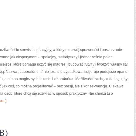
żliwości to serwis inspiracyjny, w którym rozwój sprawności i poszerzanie
owane jak eksperyment – spokojny, metodyczny i jednocześnie pełen
miejsce, które pomaga uczyć się mądrzej, budować rutyny i tworzyć własny styl
cją. Nazwa „Laboratorium” nie jest tu przypadkowa: sugeruje podejście oparte
u, a nie na magicznych trikach. Laboratorium Możliwości zachęca do tego, by
ć jak coś, co można projektować – bez presji, ale z konsekwencją. Ciekawe
 dla osób, które chcą się rozwijać w sposób praktyczny. Nie chodzi tu o
re ]
B)