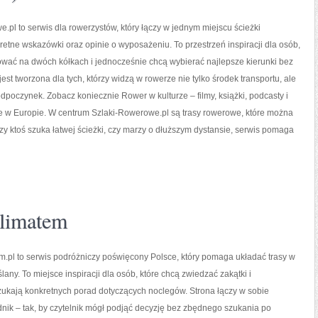
.pl to serwis dla rowerzystów, który łączy w jednym miejscu ścieżki
etne wskazówki oraz opinie o wyposażeniu. To przestrzeń inspiracji dla osób,
nować na dwóch kółkach i jednocześnie chcą wybierać najlepsze kierunki bez
est tworzona dla tych, którzy widzą w rowerze nie tylko środek transportu, ale
dpoczynek. Zobacz koniecznie Rower w kulturze – filmy, książki, podcasty i
e w Europie. W centrum Szlaki-Rowerowe.pl są trasy rowerowe, które można
zy ktoś szuka łatwej ścieżki, czy marzy o dłuższym dystansie, serwis pomaga
Klimatem
.pl to serwis podróżniczy poświęcony Polsce, który pomaga układać trasy w
any. To miejsce inspiracji dla osób, które chcą zwiedzać zakątki i
zukają konkretnych porad dotyczących noclegów. Strona łączy w sobie
nik – tak, by czytelnik mógł podjąć decyzję bez zbędnego szukania po