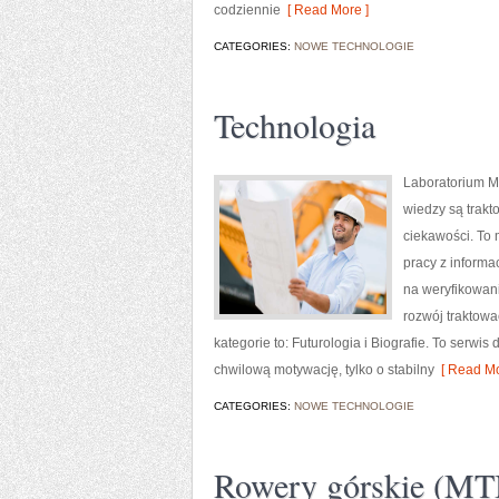
codziennie
[ Read More ]
CATEGORIES:
NOWE TECHNOLOGIE
Technologia
Laboratorium Mo
wiedzy są trakt
ciekawości. To 
pracy z informa
na weryfikowani
rozwój traktowa
kategorie to: Futurologia i Biografie. To serwis
chwilową motywację, tylko o stabilny
[ Read Mo
CATEGORIES:
NOWE TECHNOLOGIE
Rowery górskie (MT