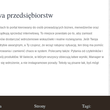
a przedsiębiorstw
ach to portal kierowany do osób prowadzących biznes, menedżerów oraz
rządkują sprzedaż internetową. To miejsce powstało po to, aby zamiast
ów dostarczać wdrożeniowe wskazówki i realne rozwiązania. Jeśli Twoja
 trybie awaryjnym, a Ty czujesz, że wciąż ratujesz sytuację, ten blog ma pomóc
erowania i zamienić chaos w system. Polecamy także: Pytania od czytelników i
wój produktów. W świecie, w którym wszyscy obiecują łatwe wyniki, Manager w
 się wdrożenie, a nie instagramowe porady. Teksty są pisane tak, byś mógł
a
Strony
Tagi: