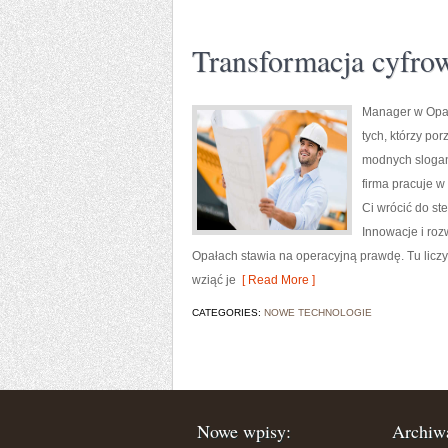
Transformacja cyfrow
Manager w Opał
tych, którzy po
modnych slogan
firma pracuje w
Ci wrócić do st
Innowacje i roz
Opałach stawia na operacyjną prawdę. Tu liczy
wziąć je
[ Read More ]
CATEGORIES:
NOWE TECHNOLOGIE
Nowe wpisy:
Archiw