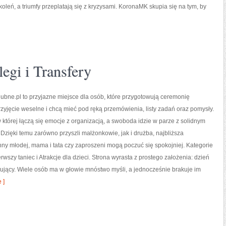
leń, a triumfy przeplatają się z kryzysami. KoronaMK skupia się na tym, by
egi i Transfery
bne.pl to przyjazne miejsce dla osób, które przygotowują ceremonię
rzyjęcie weselne i chcą mieć pod ręką przemówienia, listy zadań oraz pomysły.
w której łączą się emocje z organizacją, a swoboda idzie w parze z solidnym
zięki temu zarówno przyszli małżonkowie, jak i drużba, najbliższa
nny młodej, mama i tata czy zaproszeni mogą poczuć się spokojniej. Kategorie
erwszy taniec i Atrakcje dla dzieci. Strona wyrasta z prostego założenia: dzień
esujący. Wiele osób ma w głowie mnóstwo myśli, a jednocześnie brakuje im
 ]