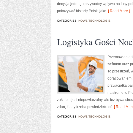
decyzja jednego przywódcy wpływa na losy poko
pokazywać historię Polski jako
[ Read More ]
CATEGORIES:
NOWE TECHNOLOGIE
Logistyka Gości Nocl
Przemowieniaslu
zaślubin oraz p
To przestrzeń, 
opracowaniem. D
przyjaciółka pa
na stronie to Pi
zaślubin jest niepowtarzalny, ale też bywa str
zdań, kiedy trzeba powiedzieć coś
[ Read More
CATEGORIES:
NOWE TECHNOLOGIE