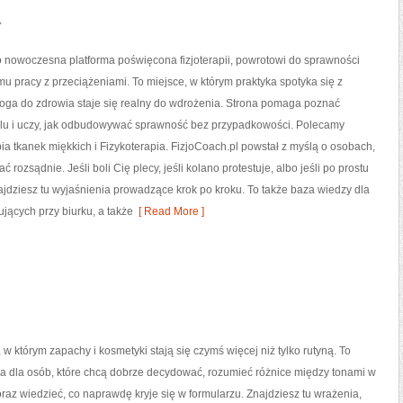
a
o nowoczesna platforma poświęcona fizjoterapii, powrotowi do sprawności
u pracy z przeciążeniami. To miejsce, w którym praktyka spotyka się z
roga do zdrowia staje się realny do wdrożenia. Strona pomaga poznać
u i uczy, jak odbudowywać sprawność bez przypadkowości. Polecamy
pia tkanek miękkich i Fizykoterapia. FizjoCoach.pl powstał z myślą o osobach,
ać rozsądnie. Jeśli boli Cię plecy, jeśli kolano protestuje, albo jeśli po prostu
ajdziesz tu wyjaśnienia prowadzące krok po kroku. To także baza wiedzy dla
jących przy biurku, a także
[ Read More ]
 w którym zapachy i kosmetyki stają się czymś więcej niż tylko rutyną. To
a dla osób, które chcą dobrze decydować, rozumieć różnice między tonami w
az wiedzieć, co naprawdę kryje się w formularzu. Znajdziesz tu wrażenia,