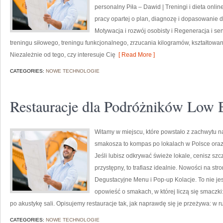
personalny Piła – Dawid | Treningi i dieta online
pracy opartej o plan, diagnozę i dopasowanie 
Motywacja i rozwój osobisty i Regeneracja i sen
treningu siłowego, treningu funkcjonalnego, zrzucania kilogramów, kształtowa
Niezależnie od tego, czy interesuje Cię
[ Read More ]
CATEGORIES:
NOWE TECHNOLOGIE
Restauracje dla Podróżników Low 
Witamy w miejscu, które powstało z zachwytu n
smakosza to kompas po lokalach w Polsce oraz 
Jeśli lubisz odkrywać świeże lokale, cenisz sz
przystępny, to trafiasz idealnie. Nowości na st
Degustacyjne Menu i Pop-up Kolacje. To nie jest
opowieść o smakach, w której liczą się smacz
po akustykę sali. Opisujemy restauracje tak, jak naprawdę się je przeżywa: w 
CATEGORIES:
NOWE TECHNOLOGIE