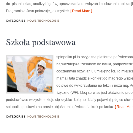
do: pisania klas, analizy błędów, upraszczania rozwiązań i budowania aplikacji
Programista Java pokazuje, jak myśleć
[ Read More ]
CATEGORIES:
NOWE TECHNOLOGIE
Szkoła podstawowa
sptopolka.pl to przyjazna platforma poświęcon
najważniejsze: zasobom do nauki, podpowiedz
codziennym rozwijaniu umiejętności. To miejsc
mama i tata znajdzie konkret do mądrego wspi
gotowe do wykorzystania na lekcji i poza nią.
fizyczne (WF). Ideą serwisu jest ułatwienie proc
podstawówce wszystko dzieje się szybko: kolejne działy pojawiają się co chwilę
sptopolka.pl stawia na proste objaśnienia, ćwiczenia krok po kroku
[ Read More
CATEGORIES:
NOWE TECHNOLOGIE