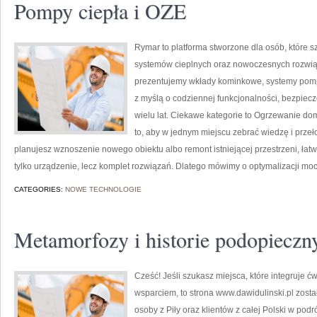
Pompy ciepła i OZE
Rymar to platforma stworzone dla osób, które 
systemów cieplnych oraz nowoczesnych rozwią
prezentujemy wkłady kominkowe, systemy pompo
z myślą o codziennej funkcjonalności, bezpiec
wielu lat. Ciekawe kategorie to Ogrzewanie dom
to, aby w jednym miejscu zebrać wiedzę i przeł
planujesz wznoszenie nowego obiektu albo remont istniejącej przestrzeni, łatwo 
tylko urządzenie, lecz komplet rozwiązań. Dlatego mówimy o optymalizacji moc
CATEGORIES:
NOWE TECHNOLOGIE
Metamorfozy i historie podopieczn
Cześć! Jeśli szukasz miejsca, które integruje ć
wsparciem, to strona www.dawidulinski.pl zost
osoby z Piły oraz klientów z całej Polski w pod