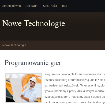
Strona główna
Archiwum
Spis Treści
Tagi
Nowe Technologie
Nowe Technologie
Programowanie gier
Programista Java to platforma stworzone dla osó
rozpocząć karierę programistyczną, ale też dla t
sprawdzonych wskazówek. To kursy online, blog
typowe problemy z pracy, dzięki którym wiedza ni
działającym kodem. Polecamy Data Science dl
centrum tej strony jest wdrożenie. Zamiast uczy