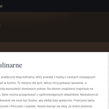
gi
e
linarne
o praktyczny blog kulinarny, który powstał z myślą o osobach szukających
ań w kuchni. To miejsce dla tych, którzy chcą gotować sprawnie, a
nią wyrazistość domowych potraw. Na stronie znajdziesz inspiracje na
a, które można przygotować z ogólnodostępnych składników. Mediaknorr.pl
towanie nie musi być trudne, aby efekty były apetyczne. Polecamy także
szonki i Pieczywo i wypieki. Serwis kieruje się ideą, że dobre jedzenie