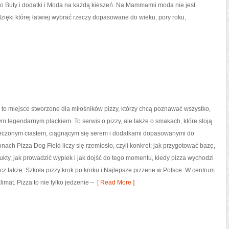
o Buty i dodatki i Moda na każdą kieszeń. Na Mammamii moda nie jest
ięki której łatwiej wybrać rzeczy dopasowane do wieku, pory roku,
 to miejsce stworzone dla miłośników pizzy, którzy chcą poznawać wszystko,
tym legendarnym plackiem. To serwis o pizzy, ale także o smakach, które stoją
eczonym ciastem, ciągnącym się serem i dodatkami dopasowanymi do
onach Pizza Dog Field liczy się rzemiosło, czyli konkret: jak przygotować bazę,
ukty, jak prowadzić wypiek i jak dojść do tego momentu, kiedy pizza wychodzi
cz także: Szkoła pizzy krok po kroku i Najlepsze pizzerie w Polsce. W centrum
limat. Pizza to nie tylko jedzenie –
[ Read More ]