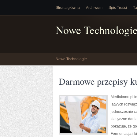
Strona główna
Archiwum
Spis Treści
Ta
Nowe Technologi
Nowe Technologie
Darmowe przepisy ku
Mediaknorr.pl t
łatwych rozwiąz
jednocześnie ce
klasyczne dani
pokazuje, że go
Fermentacja i ki