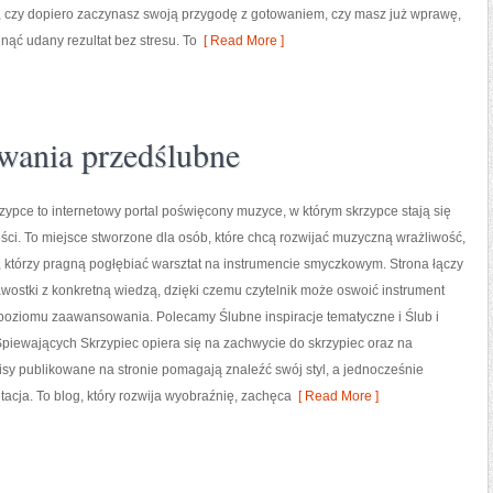
, czy dopiero zaczynasz swoją przygodę z gotowaniem, czy masz już wprawę,
gnąć udany rezultat bez stresu. To
[ Read More ]
owania przedślubne
ypce to internetowy portal poświęcony muzyce, w którym skrzypce stają się
ci. To miejsce stworzone dla osób, które chcą rozwijać muzyczną wrażliwość,
h, którzy pragną pogłębiać warsztat na instrumencie smyczkowym. Strona łączy
ostki z konkretną wiedzą, dzięki czemu czytelnik może oswoić instrument
 poziomu zaawansowania. Polecamy Ślubne inspiracje tematyczne i Ślub i
Śpiewających Skrzypiec opiera się na zachwycie do skrzypiec oraz na
pisy publikowane na stronie pomagają znaleźć swój styl, a jednocześnie
acja. To blog, który rozwija wyobraźnię, zachęca
[ Read More ]