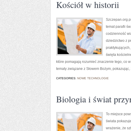
Kościół w historii
Szczepan.org.pl
temat parafii ś
codzienność wiar
dziedzictwo z p
praktykujących, 
święta kościeln
które pomagają rozumieć znaczenie tego, co w 
tematy związane z Słowem Bożym, pokazując, 
CATEGORIES:
NOWE TECHNOLOGIE
Biologia i świat prz
To miejsce pows
świata pokazuje
wrażenie, że sz