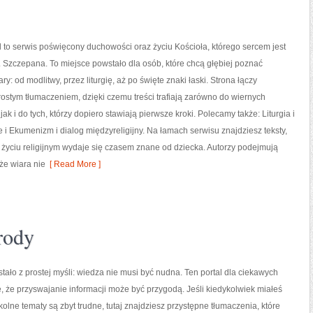
 to serwis poświęcony duchowości oraz życiu Kościoła, którego sercem jest
w. Szczepana. To miejsce powstało dla osób, które chcą głębiej poznać
y: od modlitwy, przez liturgię, aż po święte znaki łaski. Strona łączy
rostym tłumaczeniem, dzięki czemu treści trafiają zarówno do wiernych
jak i do tych, którzy dopiero stawiają pierwsze kroki. Polecamy także: Liturgia i
e i Ekumenizm i dialog międzyreligijny. Na łamach serwisu znajdziesz teksty,
życiu religijnym wydaje się czasem znane od dziecka. Autorzy podejmują
że wiara nie
[ Read More ]
yrody
tało z prostej myśli: wiedza nie musi być nudna. Ten portal dla ciekawych
, że przyswajanie informacji może być przygodą. Jeśli kiedykolwiek miałeś
kolne tematy są zbyt trudne, tutaj znajdziesz przystępne tłumaczenia, które