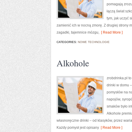
pomagają zrozum
łączą świat szk
tym, jak uczyć s
zamienić ich w nocną zmorę. Z drugiej strony m
zagadki, tajemnice mózgu,
[ Read More ]
CATEGORIES:
NOWE TECHNOLOGIE
Alkohole
zrobdrinka.pl t
drinki w domu –
pomysłów na nap
napojów, syropó
smaków było int
Alkohole premiu
własnoręczne drinki – od klasyków, przez wari
Każdy pomysł jest opisany
[ Read More ]