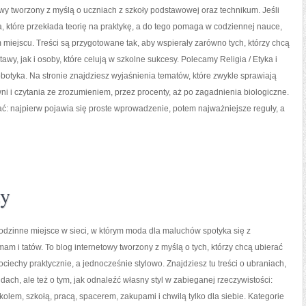
wy tworzony z myślą o uczniach z szkoły podstawowej oraz technikum. Jeśli
, które przekłada teorię na praktykę, a do tego pomaga w codziennej nauce,
 miejscu. Treści są przygotowane tak, aby wspierały zarówno tych, którzy chcą
awy, jak i osoby, które celują w szkolne sukcesy. Polecamy Religia / Etyka i
obotyka. Na stronie znajdziesz wyjaśnienia tematów, które zwykle sprawiają
wni i czytania ze zrozumieniem, przez procenty, aż po zagadnienia biologiczne.
cać: najpierw pojawia się proste wprowadzenie, potem najważniejsze reguły, a
y
dzinne miejsce w sieci, w którym moda dla maluchów spotyka się z
am i tatów. To blog internetowy tworzony z myślą o tych, którzy chcą ubierać
ociechy praktycznie, a jednocześnie stylowo. Znajdziesz tu treści o ubraniach,
ndach, ale też o tym, jak odnaleźć własny styl w zabieganej rzeczywistości:
olem, szkołą, pracą, spacerem, zakupami i chwilą tylko dla siebie. Kategorie