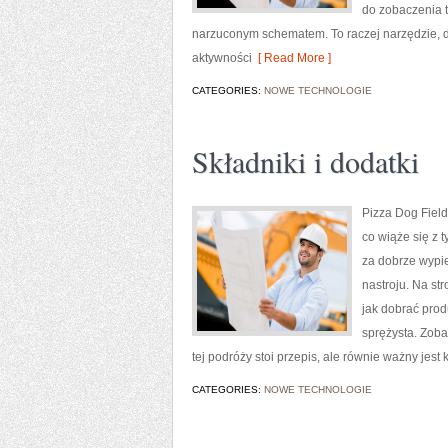
do zobaczenia t
narzuconym schematem. To raczej narzędzie, dz
aktywności
[ Read More ]
CATEGORIES:
NOWE TECHNOLOGIE
Składniki i dodatki
Pizza Dog Field
co wiąże się z 
za dobrze wypi
nastroju. Na str
jak dobrać prod
sprężysta. Zoba
tej podróży stoi przepis, ale równie ważny jest k
CATEGORIES:
NOWE TECHNOLOGIE