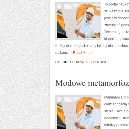
To portal nauko
szukasz miejsca
jesteś w dobrym
zrozumieć podst
Technologie i r
kłopot: od piso
Każdy materiał jest pisany tak, by nie zniechę
na końcu
[ Read More ]
CATEGORIES:
NOWE TECHNOLOGIE
Modowe metamorfoz
Mammamia to ro
codziennością m
siebie i swoje p
dodatkach i tre
między przedszk