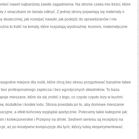
ieć nawet najbardziej zawiłe zagadnienia. Na stronie czeka mix treści, które
oły z smaczkami ze świata odkryć. Z jednej strony pojawiają się materiały o
ię skuteczniej, jak rozwijać nawyki, jak podejść do sprawdzianów i nie
ożna tu trafić na tematy, które rozpalają wyobraźnię: kosmos, matematyczne
o wygodne miejsce dla osób, które chcą bez stresu przygotować banalnie łatwe
 bez profesjonalnego zaplecza i bez egzotycznych składników. To baza
oje mieszane, które da się zrobić z tego, co często często leży w kuchni:
w, dodatków i kostek lodu. Strona powstała po to, aby domowe mieszanie
uicyjne, a efekt końcowy wyglądał apetycznie. Polecamy takie kategorie jak:
m i kolekcjonerskie i Przepisy na drinki. Sednem serwisu są receptury na
acje, aż po kreatywne kompozycje dla tych, którzy lubią eksperymentować.