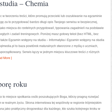
studia – Chemia
w tworzeniu treści, które promują przecieki lub oszukiwanie na egzaminie
gę za to przygotować bardzo długi opis Twojego serwisu w bezpiecznej,
: jako miejsca do rzetelnych przygotowań, typowania zagadnień na podstawie
biegłych i zadań treningowych. Poniżej masz gotowy tekst (bez HTML, bez
 także Egzamin wstępny na studia – Informatyka i Egzamin wstępny na studia
Sqlmedia.pl to baza powtórek maturalnych stworzone z myślą o uczniach,
uporządkowany. Serwis łączy w jednym miejscu kluczowe treści z różnych
d More ]
porę roku
o to miejsce spotkania osób poszukujących Boga, którzy pragną rozwijać
m w realnym życiu. Strona internetowa tej wspólnoty w regionie trójmiejskim
na jako praktyczny drogowskaz dla każdego, kto szuka kolejnego kroku w