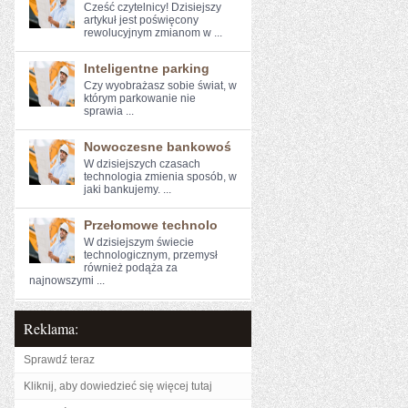
Cześć czytelnicy!​ Dzisiejszy
artykuł jest poświęcony
rewolucyjnym zmianom⁤ w ...
Inteligentne parking
Czy wyobrażasz sobie‍ świat, ‌w
którym ‌parkowanie nie
⁤sprawia ...
Nowoczesne bankowoś
W dzisiejszych czasach
technologia ‌zmienia sposób, w
jaki bankujemy. ...
Przełomowe technolo
W dzisiejszym świecie
technologicznym, przemysł
również podąża ​za
najnowszymi​ ...
Reklama:
Sprawdź teraz
Kliknij, aby dowiedzieć się więcej tutaj