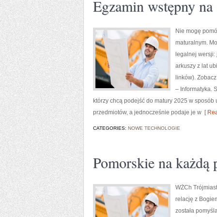
Egzamin wstępny na 
Nie mogę pomóc 
maturalnym. Mo
legalnej wersji
arkuszy z lat u
linków). Zobacz
– Informatyka. 
którzy chcą podejść do matury 2025 w sposób 
przedmiotów, a jednocześnie podaje je w
[ Rea
CATEGORIES:
NOWE TECHNOLOGIE
Pomorskie na każdą 
WŻCh Trójmiast
relację z Bogie
została pomyśla