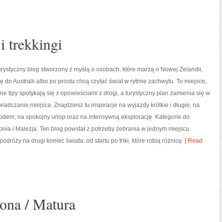
 trekkingi
urystyczny blog stworzony z myślą o osobach, które marzą o Nowej Zelandii,
 do Australii albo po prostu chcą czytać świat w rytmie zachwytu. To miejsce,
e tipy spotykają się z opowieściami z drogi, a turystyczny plan zamienia się w
adczanie miejsca. Znajdziesz tu inspiracje na wyjazdy krótkie i długie, na
dem, na spokojny urlop oraz na intensywną eksplorację. Kategorie do
ponia i Malezja. Ten blog powstał z potrzeby zebrania w jednym miejscu
róży na drugi koniec świata: od startu po triki, które robią różnicę
[ Read
ona / Matura