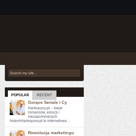
POPULAR
RECENT
Gorące Seriale i Cy
Harlequiny.pl – świat
romansów, emocji i
niezapomnianych
historiiHarlequiny.pl to internetowa ...
Rewolucja marketingu