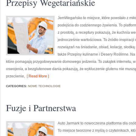
Przepisy Wegetariańskie
JemWegańsko to miejsce, które powstało z miło
podejścia do codziennego żywienia. To platform
z prostotą, a receptury pokazują, że kuchnia 
jednocześnie wartościowa. To źródło inspiracji
rozwiązań na śniadanie, obiad, kolację, słodk
także Przepisy kulinarne i Desery Roślinne. Na 
które pomagają przygotowywanie domowego jedzenia. To zakątek internetu, w 
oswojenia, a bezglutenowe dania pokazują, że wykluczenie glutenu nie musz
przeciwnie,
[ Read More ]
CATEGORIES:
NOWE TECHNOLOGIE
Fuzje i Partnerstwa
Auto Jarmark to nowoczesna platforma dla osób
To miejsce tworzone z myślą o czytelnikach, kt