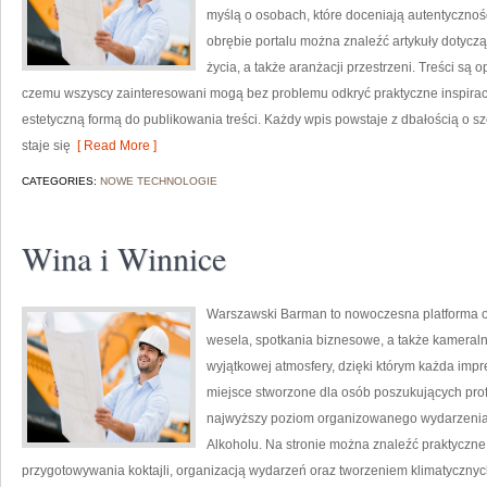
myślą o osobach, które doceniają autentycznośc
obrębie portalu można znaleźć artykuły dotycząc
życia, a także aranżacji przestrzeni. Treści s
czemu wszyscy zainteresowani mogą bez problemu odkryć praktyczne inspirac
estetyczną formą do publikowania treści. Każdy wpis powstaje z dbałością o szc
staje się
[ Read More ]
CATEGORIES:
NOWE TECHNOLOGIE
Wina i Winnice
Warszawski Barman to nowoczesna platforma on
wesela, spotkania biznesowe, a także kameralne
wyjątkowej atmosfery, dzięki którym każda imp
miejsce stworzone dla osób poszukujących prof
najwyższy poziom organizowanego wydarzenia. N
Alkoholu. Na stronie można znaleźć praktyczn
przygotowywania koktajli, organizacją wydarzeń oraz tworzeniem klimatyczny