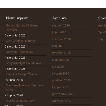
Nowe wpisy:
Archiwa
Stro
Gorące Seriale i Cyklowe
sierpień 2026
Arch
Powieści
lipiec 2026
Spis T
6 sierpnia, 2026
czerwiec 2026
Tagi
Styl i Gatunki Fotografii
maj 2026
5 sierpnia, 2026
Rubryka Czytelników
kwiecień 2026
4 sierpnia, 2026
marzec 2026
Andy (Ameryka Południowa)
luty 2026
3 sierpnia, 2026
styczeń 2026
Książki z Całego Świata
30 lipca, 2026
grudzień 2025
Magiczne Miejsca i Tajemnice
listopad 2025
Afryki
październik 2025
25 lipca, 2026
Polska Moda na Ulicy
wrzesień 2025