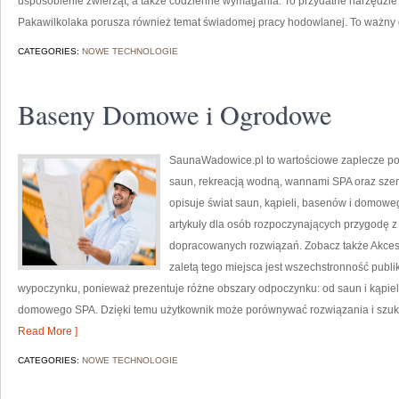
usposobienie zwierząt, a także codzienne wymagania. To przydatne narzędzie d
Pakawilkolaka porusza również temat świadomej pracy hodowlanej. To ważny 
CATEGORIES:
NOWE TECHNOLOGIE
Baseny Domowe i Ogrodowe
SaunaWadowice.pl to wartościowe zaplecze porad
saun, rekreacją wodną, wannami SPA oraz sze
opisuje świat saun, kąpieli, basenów i domow
artykuły dla osób rozpoczynających przygodę z
dopracowanych rozwiązań. Zobacz także Akcesor
zaletą tego miejsca jest wszechstronność publik
wypoczynku, ponieważ prezentuje różne obszary odpoczynku: od saun i kąpieli
domowego SPA. Dzięki temu użytkownik może porównywać rozwiązania i szukać 
Read More ]
CATEGORIES:
NOWE TECHNOLOGIE