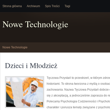
Strona główna
Archiwum
Spis Treści
Tagi
Nowe Technologie
Nowe Technologie
Dzieci i Młodzież
Tęczowa Przystań to przestrzeń, w którym zdrow
historiami. To strona tworzona z myślą o osob
zachowania. Nazwa Tęczowa Przystań dobrze o
się z akceptacją, a jednocześnie zaprasza do ref
Polecamy Psychologia Codzienności i Psychol
charakter i porusza tematy związane z psycholog