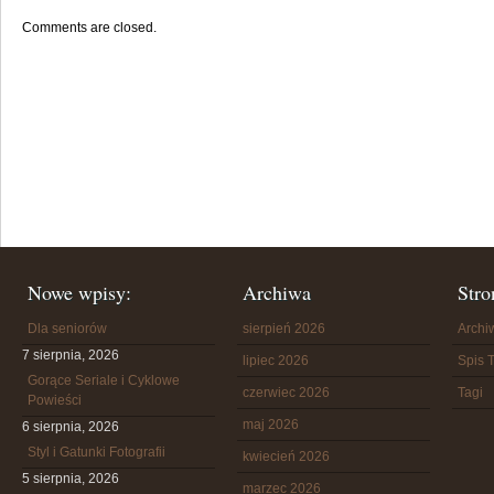
Comments are closed.
Nowe wpisy:
Archiwa
Stro
Dla seniorów
sierpień 2026
Arch
7 sierpnia, 2026
lipiec 2026
Spis T
Gorące Seriale i Cyklowe
czerwiec 2026
Tagi
Powieści
maj 2026
6 sierpnia, 2026
Styl i Gatunki Fotografii
kwiecień 2026
5 sierpnia, 2026
marzec 2026