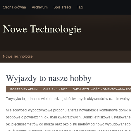
Strona główna
Archiwum
Spis Treści
Tagi
Nowe Technologie
Nowe Technologie
Wyjazdy to nasze hobby
WY
POSTED BY ADMIN
ON SIE - 1 - 2025
WITH
MOŻLIWOŚĆ KOMENTOWANIA
ZO
TO
NA
Turystyka to jedna z o wiele bardziej ubóstwianych aktywności w czasie wolny
HO
Miejscowości wypoczynkowe proponują teraz nowatorskie komfortowe domki l
osobowe o powierzchni ok. 85m kwadratowych. Domki letniskowe usytuowane 
ok. pięciuset metrów od morza oraz około stu metrów od nowo wybudowanego