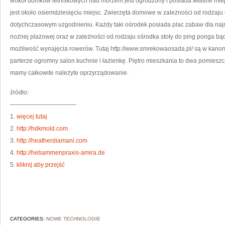
wokół domków letniskowych nad morzem jest ogrodzony i posiada własne miej
jest około osiemdziesięciu miejsc. Zwierzęta domowe w zależności od rodzaj
dotychczasowym uzgodnieniu. Każdy taki ośrodek posiada plac zabaw dla najmło
nożnej plażowej oraz w zależności od rodzaju ośrodka stoły do ping ponga bąd
możliwość wynajęcia rowerów. Tutaj http://www.smrekowaosada.pl/ są w kano
parterze ogromny salon kuchnie i łazienkę. Piętro mieszkania to dwa pomies
mamy całkowite należyte oprzyrządowanie.
źródło:
———————————
1.
więcej tutaj
2.
http://hdkmold.com
3.
http://heatherdiamani.com
4.
http://hebammenpraxis-amira.de
5.
kliknij aby przejść
CATEGORIES:
NOWE TECHNOLOGIE